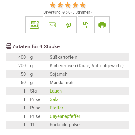
Bewertung: Ø
5,0
(
3
Stimmen)
Zutaten für
4
Stücke
400
g
Süßkartoffeln
200
g
Kichererbsen (Dose, Abtropfgewicht)
50
g
Sojamehl
50
g
Mandelmehl
1
Stg
Lauch
1
Prise
Salz
1
Prise
Pfeffer
1
Prise
Cayennepfeffer
1
TL
Korianderpulver