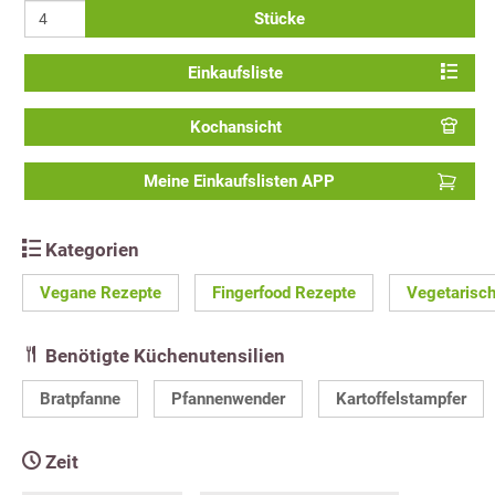
Stücke
Einkaufsliste
Kochansicht
Meine Einkaufslisten APP
Kategorien
Vegane Rezepte
Fingerfood Rezepte
Vegetarisc
Benötigte Küchenutensilien
Bratpfanne
Pfannenwender
Kartoffelstampfer
Zeit