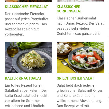
KLASSISCHER EIERSALAT
KLASSISCHER
GURKENSALAT
Der klassische Eiersalat
Klassischer Gurkensalat
passt auf jedes Partybuffet
nach Omas Rezept. Der Salat
und schmeckt jedem. Das
passt zu sehr vielen
Rezept lässt sich gut
Gerichten - das ganze Jahr.
vorbereiten.
KALTER KRAUTSALAT
GRIECHISCHER SALAT
Ein tolles Rezept für ein
Salat liebt doch jeder, ein
Salatbuffet bei Feiern. Der
griechischer Salat mit Oliven
kalte Krautsalat schmeckt
und Schafskäse ist eine
vor allem im Sommer
willkommene Abwechslung.
erfrischend und köstlich.
Das Rezept wird mit