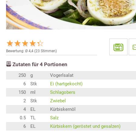
Bewertung: Ø
4,4
(
23
Stimmen)
Zutaten für
4
Portionen
250
g
Vogerlsalat
6
Stk
Ei (hartgekocht)
150
ml
Schlagobers
2
Stk
Zwiebel
4
EL
Kürbiskernöl
0.5
TL
Salz
6
EL
Kürbiskern (geröstet und gesalzen)