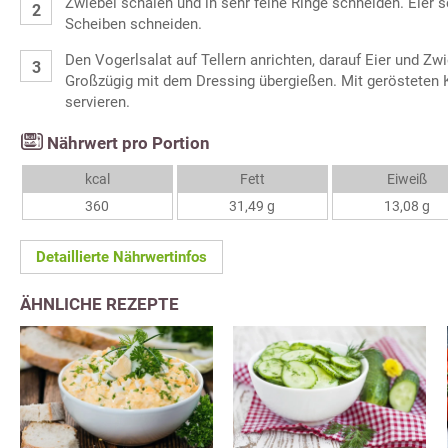
Zwiebel schälen und in sehr feine Ringe schneiden. Eier 
Scheiben schneiden.
Den Vogerlsalat auf Tellern anrichten, darauf Eier und Zwi
Großzügig mit dem Dressing übergießen. Mit gerösteten 
servieren.
Nährwert pro Portion
kcal
Fett
Eiweiß
360
31,49 g
13,08 g
Detaillierte Nährwertinfos
ÄHNLICHE REZEPTE