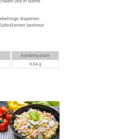
schälen und in dünne
ebelringe drapieren.
Kürbiskernen bestreut
Kohlenhydrate
6,64 g