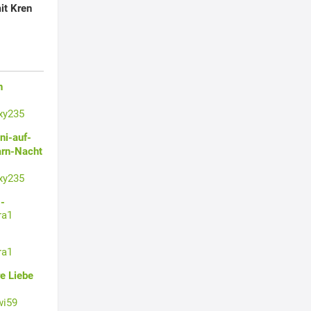
it Kren
n
xy235
ni-auf-
arn-Nacht
xy235
-
ra1
ra1
e Liebe
wi59