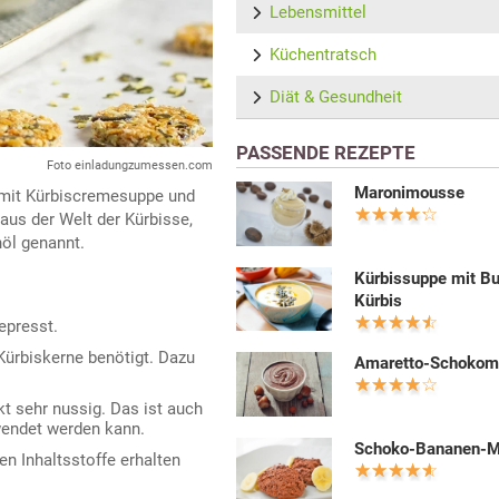
Lebensmittel
Küchentratsch
Diät & Gesundheit
PASSENDE REZEPTE
Foto einladungzumessen.com
Maronimousse
l mit Kürbiscremesuppe und
aus der Welt der Kürbisse,
nöl genannt.
Kürbissuppe mit Bu
Kürbis
epresst.
 Kürbiskerne benötigt. Dazu
Amaretto-Schokom
t sehr nussig. Das ist auch
rwendet werden kann.
Schoko-Bananen-
len Inhaltsstoffe erhalten