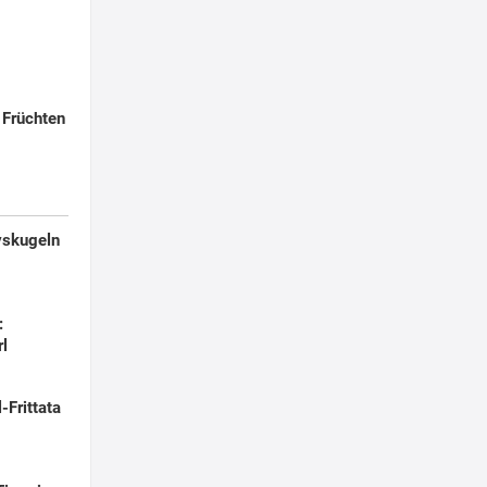
Früchten
yskugeln
:
rl
-Frittata