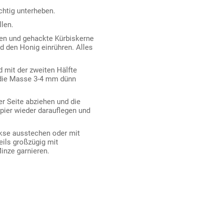
htig unterheben.
len.
en und gehackte Kürbiskerne
nd den Honig einrühren. Alles
 mit der zweiten Hälfte
 die Masse 3-4 mm dünn
er Seite abziehen und die
ier wieder darauflegen und
kse ausstechen oder mit
ils großzügig mit
inze garnieren.