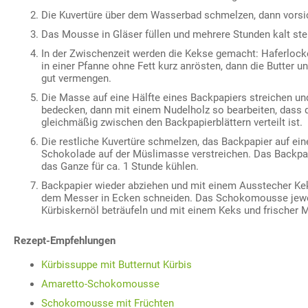
Die Kuvertüre über dem Wasserbad schmelzen, dann vorsic
Das Mousse in Gläser füllen und mehrere Stunden kalt stel
In der Zwischenzeit werden die Kekse gemacht: Haferlock
in einer Pfanne ohne Fett kurz anrösten, dann die Butter u
gut vermengen.
Die Masse auf eine Hälfte eines Backpapiers streichen und
bedecken, dann mit einem Nudelholz so bearbeiten, dass
gleichmäßig zwischen den Backpapierblättern verteilt ist.
Die restliche Kuvertüre schmelzen, das Backpapier auf ein
Schokolade auf der Müslimasse verstreichen. Das Backpap
das Ganze für ca. 1 Stunde kühlen.
Backpapier wieder abziehen und mit einem Ausstecher Ke
dem Messer in Ecken schneiden. Das Schokomousse jewe
Kürbiskernöl beträufeln und mit einem Keks und frischer M
Rezept-Empfehlungen
Kürbissuppe mit Butternut Kürbis
Amaretto-Schokomousse
Schokomousse mit Früchten