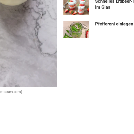
Schnelles Erdbeer-
im Glas
Pfefferoni einlegen
zumessen.com)