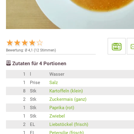
Bewertung: Ø
4,1
(
12
Stimmen)
Zutaten für
4
Portionen
1
l
Wasser
1
Prise
Salz
8
Stk
Kartoffeln (klein)
2
Stk
Zuckermais (ganz)
1
Stk
Paprika (rot)
1
Stk
Zwiebel
2
EL
Liebstöckel (frisch)
1
EL
Petersilie (frisch)