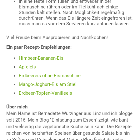
In eine feste Form füllen und entweder in der
Eismaschine rühren oder im Tiefkühlfach einige
Stunden kalt stellen. Nach Möglichkeit regelmäßig
durchrühren. Wenn das Eis längere Zeit eingefroren ist,
muss man es vor dem Servieren kurz antauen lassen.
Viel Freude beim Ausprobieren und Nachkochen!
Ein paar Rezept-Empfehlungen:
Himbeer-Bananen-Eis
Apfeleis
Erdbeereis ohne Eismaschine
Mango-Joghurt-Eis am Stiel
Erdbeer-Topfen-Vanilleeis
Über mich
Mein Name ist Bernadette Wurzinger aus Linz und ich blogge
seit 2016. Mein Blog "Einladung zum Essen" zeigt, wie bunt
und vielseitig die vegetarische Küche sein kann. Die Rezepte
reichen von herzhaften Speisen über gesunde Salate bis hin
zu Süßem und Gebackenem! Meinen Blog findet ihr unter: