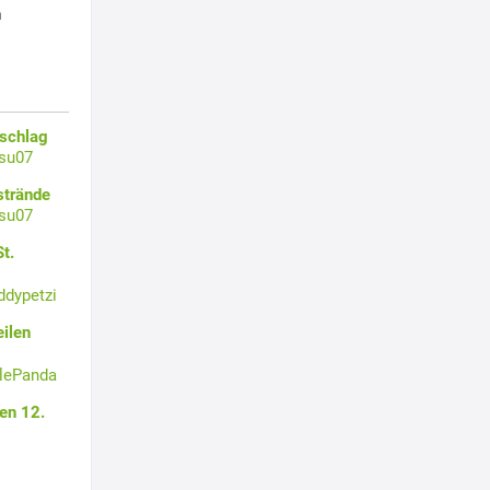
h
zschlag
su07
strände
su07
t.
ddypetzi
ilen
tlePanda
en 12.