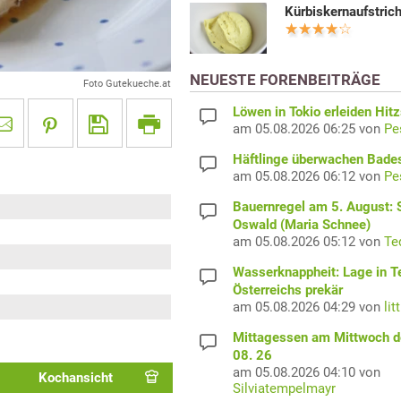
Kürbiskernaufstric
NEUESTE FORENBEITRÄGE
Foto Gutekueche.at
Löwen in Tokio erleiden Hit
am 05.08.2026 06:25 von
Pe
Häftlinge überwachen Bade
am 05.08.2026 06:12 von
Pe
Bauernregel am 5. August: S
Oswald (Maria Schnee)
am 05.08.2026 05:12 von
Te
Wasserknappheit: Lage in Te
Österreichs prekär
am 05.08.2026 04:29 von
lit
Mittagessen am Mittwoch d
08. 26
am 05.08.2026 04:10 von
Kochansicht
Silviatempelmayr