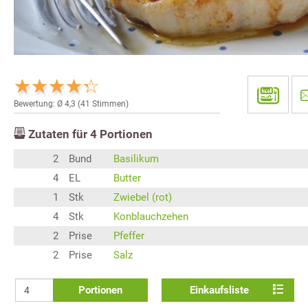
Bewertung: Ø
4,3
(
41
Stimmen)
Zutaten für
4
Portionen
2
Bund
Basilikum
4
EL
Butter
1
Stk
Zwiebel (rot)
4
Stk
Konblauchzehen
2
Prise
Pfeffer
2
Prise
Salz
Portionen
Einkaufsliste