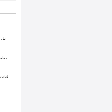
t Ei
salat
salat
t