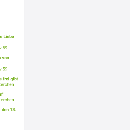
e Liebe
wi59
a von
wi59
 frei gibt
terchen
n"
terchen
 den 13.