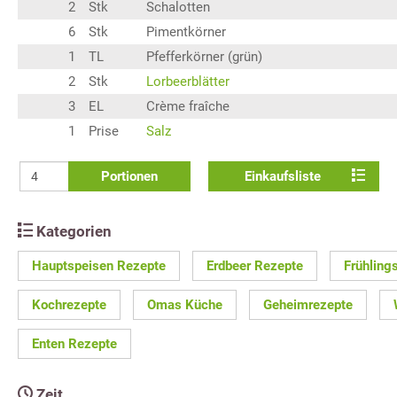
2
Stk
Schalotten
6
Stk
Pimentkörner
1
TL
Pfefferkörner (grün)
2
Stk
Lorbeerblätter
3
EL
Crème fraîche
1
Prise
Salz
Portionen
Einkaufsliste
Kategorien
Hauptspeisen Rezepte
Erdbeer Rezepte
Frühling
Kochrezepte
Omas Küche
Geheimrezepte
Enten Rezepte
Zeit