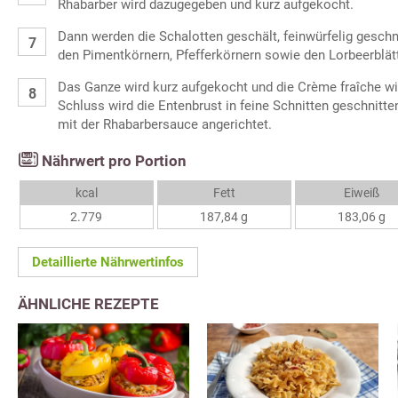
Rhabarber wird dazugegeben und kurz aufgekocht.
Dann werden die Schalotten geschält, feinwürfelig gesch
den Pimentkörnern, Pfefferkörnern sowie den Lorbeerblä
Das Ganze wird kurz aufgekocht und die Crème fraîche wi
Schluss wird die Entenbrust in feine Schnitten geschnit
mit der Rhabarbersauce angerichtet.
Nährwert pro Portion
kcal
Fett
Eiweiß
2.779
187,84 g
183,06 g
Detaillierte Nährwertinfos
ÄHNLICHE REZEPTE