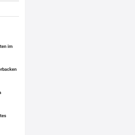
ten im
erbacken
a
tes