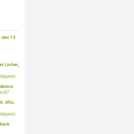
 den 13.
i Löcher,
ddypetzi
ldbörse
su07
t. Afra,
ddypetzi
ebäck