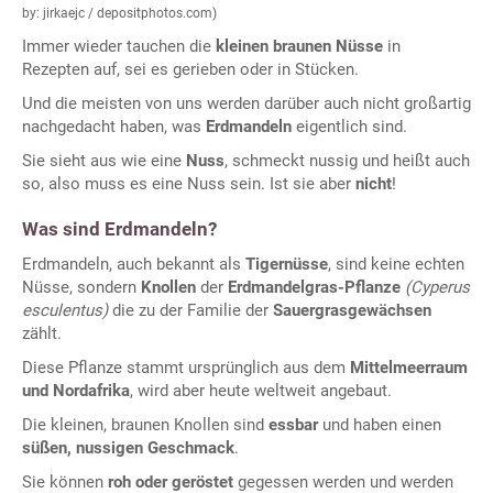
by: jirkaejc / depositphotos.com)
Immer wieder tauchen die
kleinen braunen Nüsse
in
Rezepten auf, sei es gerieben oder in Stücken.
Und die meisten von uns werden darüber auch nicht großartig
nachgedacht haben, was
Erdmandeln
eigentlich sind.
Sie sieht aus wie eine
Nuss
, schmeckt nussig und heißt auch
so, also muss es eine Nuss sein. Ist sie aber
nicht
!
Was sind Erdmandeln?
Erdmandeln, auch bekannt als
Tigernüsse
, sind keine echten
Nüsse, sondern
Knollen
der
Erdmandelgras-Pflanze
(Cyperus
esculentus)
die zu der Familie der
Sauergrasgewächsen
zählt.
Diese Pflanze stammt ursprünglich aus dem
Mittelmeerraum
und Nordafrika
, wird aber heute weltweit angebaut.
Die kleinen, braunen Knollen sind
essbar
und haben einen
süßen, nussigen Geschmack
.
Sie können
roh oder geröstet
gegessen werden und werden