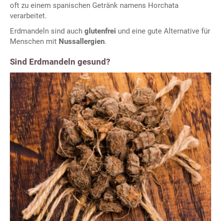
oft zu einem spanischen Getränk namens Horchata
verarbeitet.
Erdmandeln sind auch
glutenfrei
und eine gute Alternative für
Menschen mit
Nussallergien
.
Sind Erdmandeln gesund?