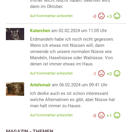
immer leicht feucht haben. Geerntet wird
dann im Oktober.
Auf Kommentar antworten
-
0
+
3
Katerchen
am 02.02.2024 um 11:05 Uhr
Erdmandeln habe ich noch nicht gegessen.
Wenn ich etwas mit Nüssen will, dann
verwende ich unsere normalen Nüsse wie
Mandeln, Haselnüsse oder Walnüsse. Von
denen ist immer etwas im Haus.
Auf Kommentar antworten
-
1
+
0
Artelsmair
am 06.02.2024 um 09:41 Uhr
Ich denke auch es ist schon interessant
welche Alternativen es gibt, aber Nüsse hat
man halt immer zu Hause.
Auf Kommentar antworten
-
0
+
1
MAGAZIN - THEMEN