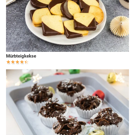
Mürbteigkekse