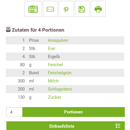
Zutaten für
4
Portionen
1
Prise
Anispulver
2
Stk
Eier
4
Stk
Eigelb
80
g
Fenchel
2
Bund
Fenchelgrün
300
ml
Milch
200
ml
Schlagobers
130
g
Zucker
Portionen
Einkaufsliste