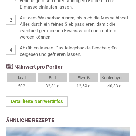
Fenchelgemisch unter ständigem Rühren in die
Eimasse einlaufen lassen.
Auf dem Wasserbad rühren, bis sich die Masse bindet.
Alles durch ein feines Sieb passieren, damit die
eventuell geronnenen Eiweissstückchen entfernt
werden können.
Abkühlen lassen. Das feingehackte Fenchelgrün
beigeben und gefrieren lassen.
Nährwert pro Portion
kcal
Fett
Eiweiß
Kohlenhydrate
502
32,81 g
12,69 g
40,83 g
Detaillierte Nährwertinfos
ÄHNLICHE REZEPTE