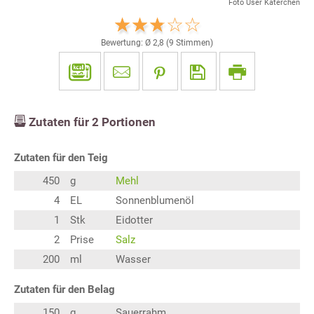
Foto User Katerchen
Bewertung: Ø
2,8
(
9
Stimmen)
Zutaten für
2
Portionen
Zutaten für den Teig
450
g
Mehl
4
EL
Sonnenblumenöl
1
Stk
Eidotter
2
Prise
Salz
200
ml
Wasser
Zutaten für den Belag
150
g
Sauerrahm