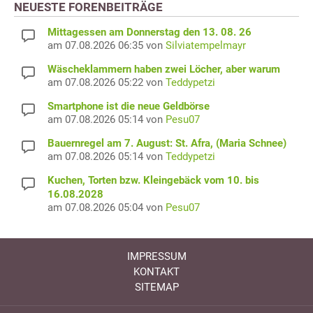
NEUESTE FORENBEITRÄGE
Mittagessen am Donnerstag den 13. 08. 26
am 07.08.2026 06:35 von
Silviatempelmayr
Wäscheklammern haben zwei Löcher, aber warum
am 07.08.2026 05:22 von
Teddypetzi
Smartphone ist die neue Geldbörse
am 07.08.2026 05:14 von
Pesu07
Bauernregel am 7. August: St. Afra, (Maria Schnee)
am 07.08.2026 05:14 von
Teddypetzi
Kuchen, Torten bzw. Kleingebäck vom 10. bis
16.08.2028
am 07.08.2026 05:04 von
Pesu07
IMPRESSUM
KONTAKT
SITEMAP