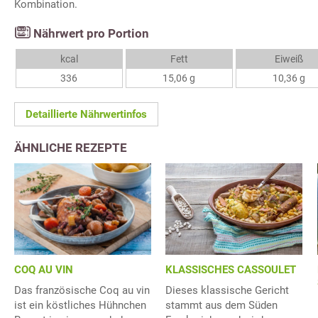
Kombination.
Nährwert pro Portion
kcal
Fett
Eiweiß
336
15,06 g
10,36 g
Detaillierte Nährwertinfos
ÄHNLICHE REZEPTE
COQ AU VIN
KLASSISCHES CASSOULET
Das französische Coq au vin
Dieses klassische Gericht
ist ein köstliches Hühnchen
stammt aus dem Süden