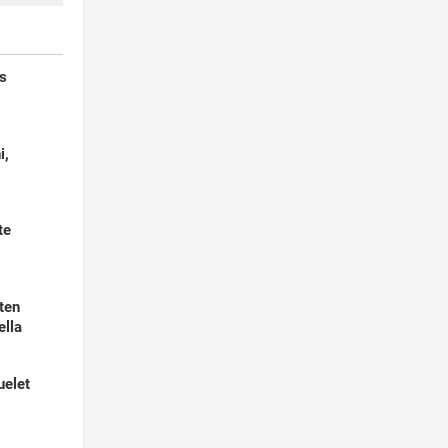
rs
i,
te
ten
ella
uelet