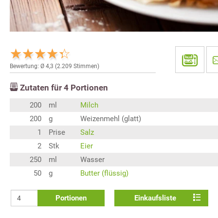
Bewertung: Ø
4,3
(
2.209
Stimmen)
Zutaten für
4
Portionen
200
ml
Milch
200
g
Weizenmehl (glatt)
1
Prise
Salz
2
Stk
Eier
250
ml
Wasser
50
g
Butter (flüssig)
Portionen
Einkaufsliste