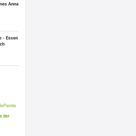
mes Anna
e - Essen
ich
tlePanda
e der