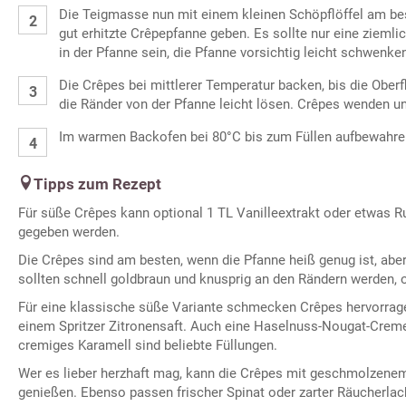
Die Teigmasse nun mit einem kleinen Schöpflöffel am bes
gut erhitzte Crêpepfanne geben. Es sollte nur eine zieml
in der Pfanne sein, die Pfanne vorsichtig leicht schwenke
Die Crêpes bei mittlerer Temperatur backen, bis die Oberf
die Ränder von der Pfanne leicht lösen. Crêpes wenden u
Im warmen Backofen bei 80°C bis zum Füllen aufbewahre
Tipps zum Rezept
Für süße Crêpes kann optional 1 TL Vanilleextrakt oder etwas
gegeben werden.
Die Crêpes sind am besten, wenn die Pfanne heiß genug ist, aber
sollten schnell goldbraun und knusprig an den Rändern werden, 
Für eine klassische süße Variante schmecken Crêpes hervorrag
einem Spritzer Zitronensaft. Auch eine Haselnuss-Nougat-Crem
cremiges Karamell sind beliebte Füllungen.
Wer es lieber herzhaft mag, kann die Crêpes mit geschmolzene
genießen. Ebenso passen frischer Spinat oder zarter Räucherlac