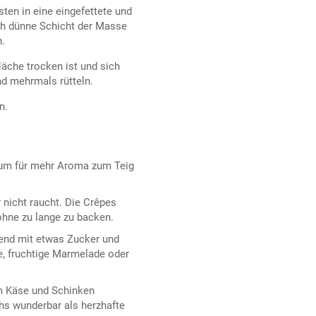
ten in eine eingefettete und
ich dünne Schicht der Masse
n.
läche trocken ist und sich
nd mehrmals rütteln.
n.
 Rum für mehr Aroma zum Teig
 nicht raucht. Die Crêpes
ohne zu lange zu backen.
end mit etwas Zucker und
e, fruchtige Marmelade oder
m Käse und Schinken
hs wunderbar als herzhafte