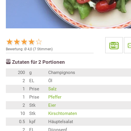
Bewertung: Ø
4,0
(
7
Stimmen)
Zutaten für
2
Portionen
200
g
Champignons
2
EL
Öl
1
Prise
Salz
1
Prise
Pfeffer
2
Stk
Eier
10
Stk
Kirschtomaten
0.5
kpf
Häuptelsalat
2
EL
Dijonsenf