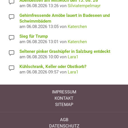
Abendessen am Mittwoch den 13. 08. 26
am 06.08.2026 13:26 von
Silviatempelmayr
Gehirnfressende Amöbe lauert in Badeseen und
Schwimmbädern
am 06.08.2026 13:05 von
Katerchen
Sieg für Trump
am 06.08.2026 13:01 von
Katerchen
Seltener pinker Grashüpfer in Salzburg entdeckt
am 06.08.2026 10:00 von
Lara1
Kühlschrank, Keller oder Obstkorb?
am 06.08.2026 09:57 von
Lara1
IMPRESSUM
KONTAKT
SITEMAP
AGB
DATENSCHUTZ