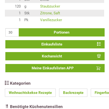
120
g
Staubzucker
1
Stk
Zitrone, Saft
1
Pk
Vanillezucker
Portionen
Einkaufsliste
Kochansicht
Meine Einkaufslisten APP
Kategorien
Weihnachtskekse Rezepte
Backrezepte
Fingerfo
Benötigte Küchenutensilien