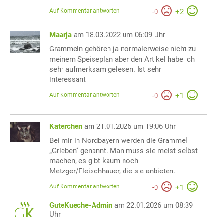
Auf Kommentar antworten
-
0
+
2
Maarja
am 18.03.2022 um 06:09 Uhr
Grammeln gehören ja normalerweise nicht zu
meinem Speiseplan aber den Artikel habe ich
sehr aufmerksam gelesen. Ist sehr
interessant
Auf Kommentar antworten
-
0
+
1
Katerchen
am 21.01.2026 um 19:06 Uhr
Bei mir in Nordbayern werden die Grammel
„Grieben“ genannt. Man muss sie meist selbst
machen, es gibt kaum noch
Metzger/Fleischhauer, die sie anbieten.
Auf Kommentar antworten
-
0
+
1
GuteKueche-Admin
am 22.01.2026 um 08:39
Uhr