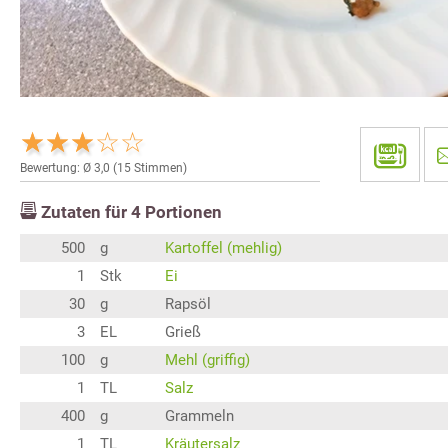
Bewertung: Ø
3,0
(
15
Stimmen)
Zutaten für
4
Portionen
500
g
Kartoffel (mehlig)
1
Stk
Ei
30
g
Rapsöl
3
EL
Grieß
100
g
Mehl (griffig)
1
TL
Salz
400
g
Grammeln
1
TL
Kräutersalz