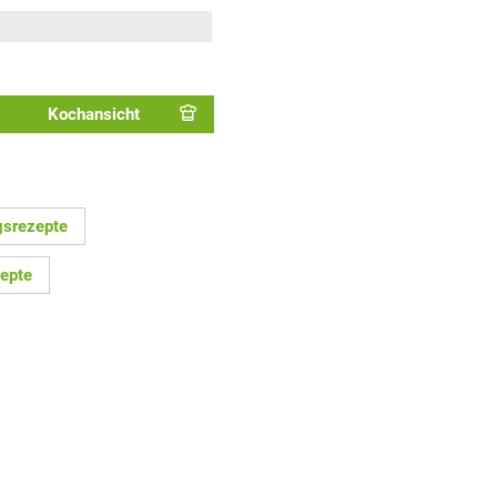
Kochansicht
gsrezepte
epte