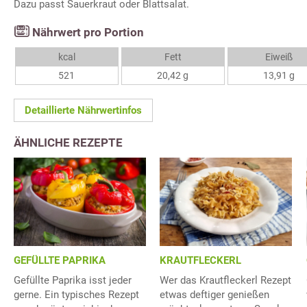
Dazu passt Sauerkraut oder Blattsalat.
Nährwert pro Portion
kcal
Fett
Eiweiß
521
20,42 g
13,91 g
Detaillierte Nährwertinfos
ÄHNLICHE REZEPTE
GEFÜLLTE PAPRIKA
KRAUTFLECKERL
Gefüllte Paprika isst jeder
Wer das Krautfleckerl Rezept
gerne. Ein typisches Rezept
etwas deftiger genießen