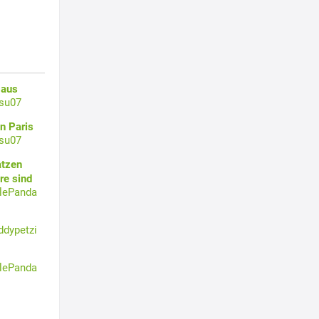
 aus
su07
n Paris
su07
atzen
re sind
tlePanda
ddypetzi
tlePanda