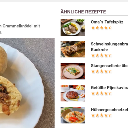
ÄHNLICHE REZEPTE
Oma´s Tafelspitz
den Grammelknödel mit
g.
Schweinslungenbra
Backrohr
Stangensellerie üb
Gefüllte Pljeskavic
Hühnergeschnetzel