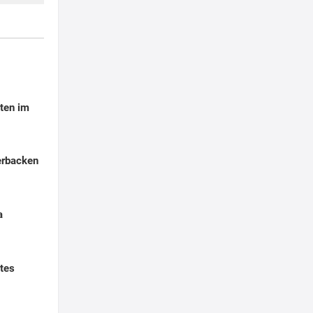
ten im
erbacken
a
tes