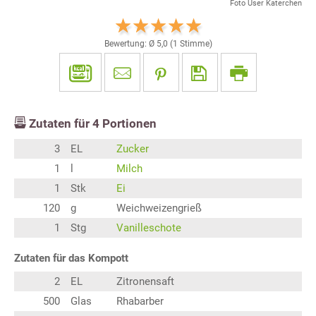
Foto User Katerchen
Bewertung: Ø
5,0
(
1
Stimme)
Zutaten für
4
Portionen
3
EL
Zucker
1
l
Milch
1
Stk
Ei
120
g
Weichweizengrieß
1
Stg
Vanilleschote
Zutaten für das Kompott
2
EL
Zitronensaft
500
Glas
Rhabarber