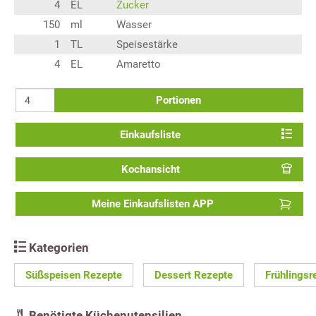
4
EL
Zucker
150
ml
Wasser
1
TL
Speisestärke
4
EL
Amaretto
Portionen
Einkaufsliste
Kochansicht
Meine Einkaufslisten APP
Kategorien
Süßspeisen Rezepte
Dessert Rezepte
Frühlingsr
Benötigte Küchenutensilien