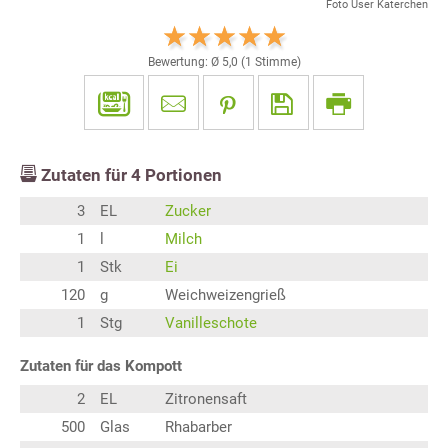
Foto User Katerchen
Bewertung: Ø
5,0
(
1
Stimme)
Zutaten für
4
Portionen
3
EL
Zucker
1
l
Milch
1
Stk
Ei
120
g
Weichweizengrieß
1
Stg
Vanilleschote
Zutaten für das Kompott
2
EL
Zitronensaft
500
Glas
Rhabarber