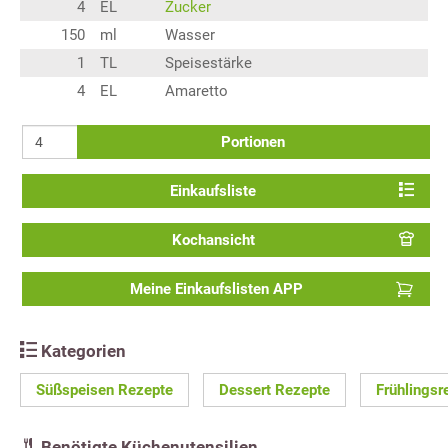
4
EL
Zucker
150
ml
Wasser
1
TL
Speisestärke
4
EL
Amaretto
Portionen
Einkaufsliste
Kochansicht
Meine Einkaufslisten APP
Kategorien
Süßspeisen Rezepte
Dessert Rezepte
Frühlingsr
Benötigte Küchenutensilien