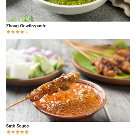
Zhoug Gewürzpaste
Satè Sauce