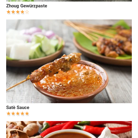
Zhoug Gewürzpaste
Satè Sauce