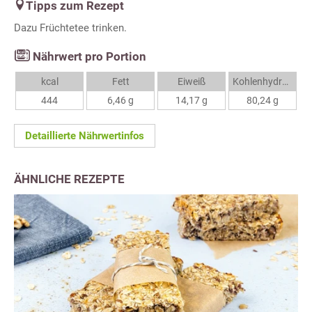
Tipps zum Rezept
Dazu Früchtetee trinken.
Nährwert pro Portion
kcal
Fett
Eiweiß
Kohlenhydrate
444
6,46 g
14,17 g
80,24 g
Detaillierte Nährwertinfos
ÄHNLICHE REZEPTE