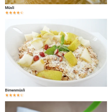
Müsli
Birnenmüsli