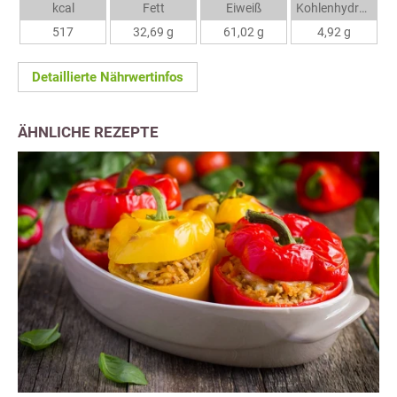
kcal
Fett
Eiweiß
Kohlenhydrate
517
32,69 g
61,02 g
4,92 g
Detaillierte Nährwertinfos
ÄHNLICHE REZEPTE