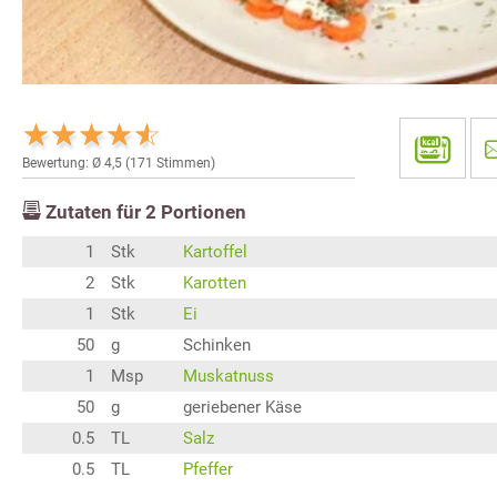
Bewertung: Ø
4,5
(
171
Stimmen)
Zutaten für
2
Portionen
1
Stk
Kartoffel
2
Stk
Karotten
1
Stk
Ei
50
g
Schinken
1
Msp
Muskatnuss
50
g
geriebener Käse
0.5
TL
Salz
0.5
TL
Pfeffer