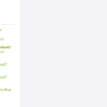
n
ra1
stkorb?
ra1
su07
su07
lie-Blue