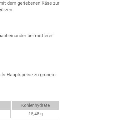
mit dem geriebenen Käse zur
würzen.
nacheinander bei mittlerer
 als Hauptspeise zu grünem
Kohlenhydrate
15,48 g