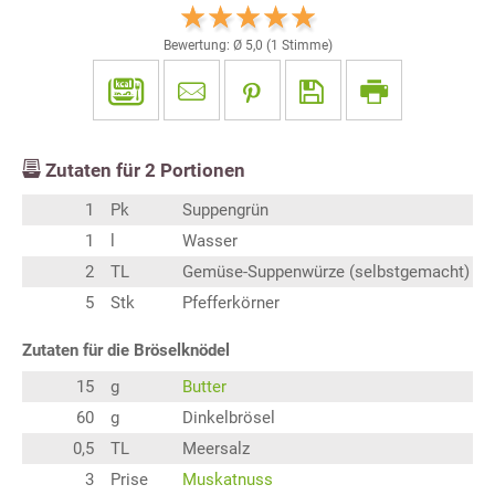
Bewertung: Ø
5,0
(
1
Stimme)
Zutaten für
2
Portionen
1
Pk
Suppengrün
1
l
Wasser
2
TL
Gemüse-Suppenwürze (selbstgemacht)
5
Stk
Pfefferkörner
Zutaten für die Bröselknödel
15
g
Butter
60
g
Dinkelbrösel
0,5
TL
Meersalz
3
Prise
Muskatnuss