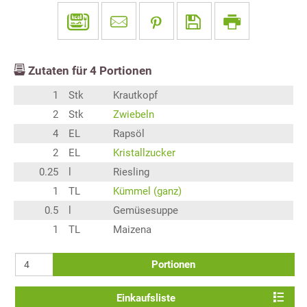
Zutaten für
4
Portionen
1
Stk
Krautkopf
2
Stk
Zwiebeln
4
EL
Rapsöl
2
EL
Kristallzucker
0.25
l
Riesling
1
TL
Kümmel (ganz)
0.5
l
Gemüsesuppe
1
TL
Maizena
Portionen
Einkaufsliste