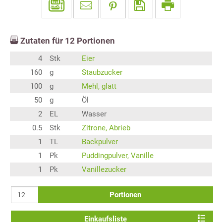
Zutaten für
12
Portionen
4
Stk
Eier
160
g
Staubzucker
100
g
Mehl, glatt
50
g
Öl
2
EL
Wasser
0.5
Stk
Zitrone, Abrieb
1
TL
Backpulver
1
Pk
Puddingpulver, Vanille
1
Pk
Vanillezucker
Portionen
Einkaufsliste