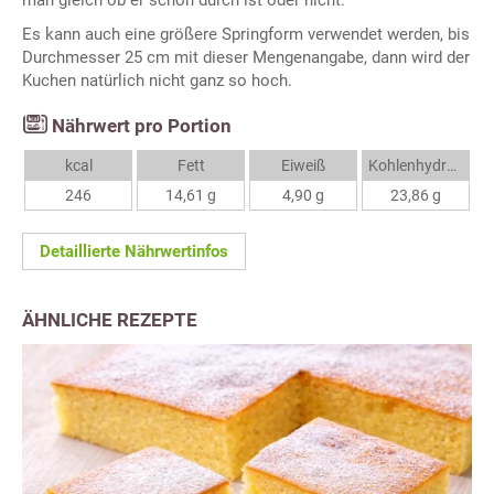
man gleich ob er schon durch ist oder nicht.
Es kann auch eine größere Springform verwendet werden, bis
Durchmesser 25 cm mit dieser Mengenangabe, dann wird der
Kuchen natürlich nicht ganz so hoch.
Nährwert pro Portion
kcal
Fett
Eiweiß
Kohlenhydrate
246
14,61 g
4,90 g
23,86 g
Detaillierte Nährwertinfos
ÄHNLICHE REZEPTE