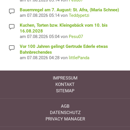
am 07.08.2026 05:14 von
Pesu07
Bauernregel am 7. August: St. Afra, (Maria Schnee)
am 07.08.2026 05:14 von
Teddypetzi
Kuchen, Torten bzw. Kleingebäck vom 10. bis
16.08.2028
am 07.08.2026 05:04 von
Pesu07
Vor 100 Jahren gelingt Gertrude Ederle etwas
Bahnbrechendes
am 07.08.2026 04:28 von
littlePanda
IMPRESSUM
KONTAKT
SITEMAP
AGB
DATENSCHUTZ
PRIVACY MANAGER