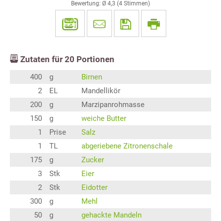
Bewertung: Ø
4,3
(
4
Stimmen)
Zutaten für
20
Portionen
400
g
Birnen
2
EL
Mandellikör
200
g
Marzipanrohmasse
150
g
weiche Butter
1
Prise
Salz
1
TL
abgeriebene Zitronenschale
175
g
Zucker
3
Stk
Eier
2
Stk
Eidotter
300
g
Mehl
50
g
gehackte Mandeln