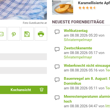
Karamellisierte Apf
NEUESTE FORENBEITRÄGE
Foto Gutekueche.at
Weltkatzentag
am 08.08.2026 05:20 von
Silviatempelmayr
Zwetschkenernte
am 08.08.2026 05:17 von
Silviatempelmayr
Weberknecht nicht einsaug
am 08.08.2026 05:16 von
Te
Bauernregel am 8. August: S
Dominikus
am 08.08.2026 05:11 von
Te
Kochansicht
Meerestemperaturen alarmi
hoch
am 08.08.2026 04:47 von
lit