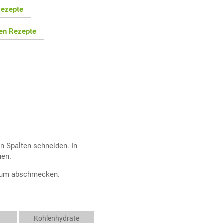
Rezepte
len Rezepte
in Spalten schneiden. In
uen.
t Rum abschmecken.
Kohlenhydrate