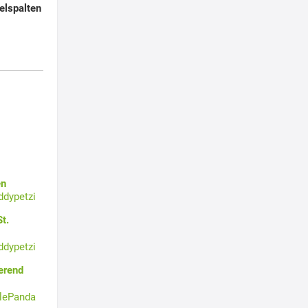
elspalten
en
ddypetzi
t.
ddypetzi
erend
tlePanda