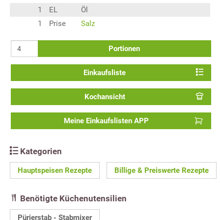
1
EL
Öl
1
Prise
Salz
Portionen
Einkaufsliste
Kochansicht
Meine Einkaufslisten APP
Kategorien
Hauptspeisen Rezepte
Billige & Preiswerte Rezepte
Benötigte Küchenutensilien
Pürierstab - Stabmixer