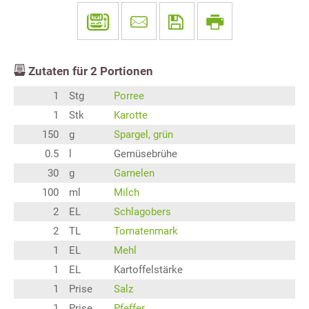
Zutaten für
2
Portionen
1
Stg
Porree
1
Stk
Karotte
150
g
Spargel, grün
0.5
l
Gemüsebrühe
30
g
Garnelen
100
ml
Milch
2
EL
Schlagobers
2
TL
Tomatenmark
1
EL
Mehl
1
EL
Kartoffelstärke
1
Prise
Salz
1
Prise
Pfeffer