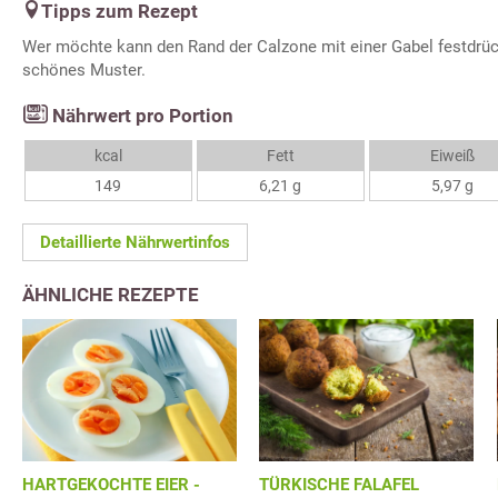
Tipps zum Rezept
Wer möchte kann den Rand der Calzone mit einer Gabel festdrüc
schönes Muster.
Nährwert pro Portion
kcal
Fett
Eiweiß
149
6,21 g
5,97 g
Detaillierte Nährwertinfos
ÄHNLICHE REZEPTE
HARTGEKOCHTE EIER -
TÜRKISCHE FALAFEL