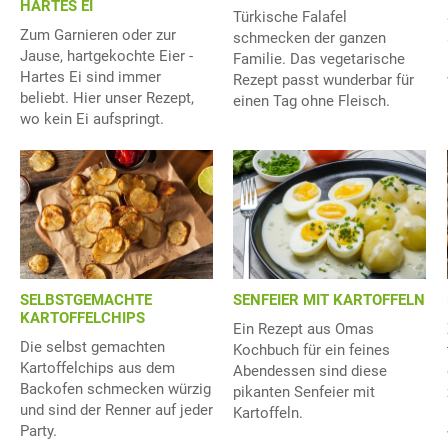
HARTES EI
Türkische Falafel
Zum Garnieren oder zur
schmecken der ganzen
Jause, hartgekochte Eier -
Familie. Das vegetarische
Hartes Ei sind immer
Rezept passt wunderbar für
beliebt. Hier unser Rezept,
einen Tag ohne Fleisch.
wo kein Ei aufspringt.
SELBSTGEMACHTE
SENFEIER MIT KARTOFFELN
KARTOFFELCHIPS
Ein Rezept aus Omas
Die selbst gemachten
Kochbuch für ein feines
Kartoffelchips aus dem
Abendessen sind diese
Backofen schmecken würzig
pikanten Senfeier mit
und sind der Renner auf jeder
Kartoffeln.
Party.