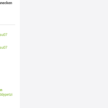
hnecken
su07
su07
en
ddypetzi