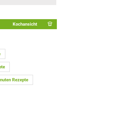
Kochansicht
e
pte
nuten Rezepte