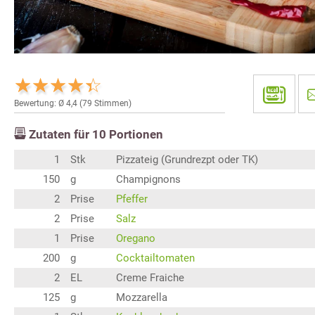
Bewertung: Ø
4,4
(
79
Stimmen)
Zutaten für
10
Portionen
1
Stk
Pizzateig (Grundrezpt oder TK)
150
g
Champignons
2
Prise
Pfeffer
2
Prise
Salz
1
Prise
Oregano
200
g
Cocktailtomaten
2
EL
Creme Fraiche
125
g
Mozzarella