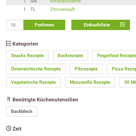
1
Stk
Knoblauchzehe
1
TL
Zitronensaft
Portionen
Einkaufsliste
Kategorien
Snacks Rezepte
Backrezepte
Fingerfood Rezept
Österreichische Rezepte
Pilzrezepte
Pizza Reze
Vegetarische Rezepte
Mozzarella Rezepte
30 Mi
Benötigte Küchenutensilien
Backblech
Zeit