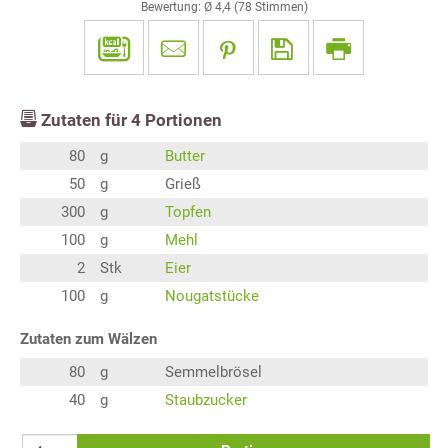
Bewertung: Ø
4,4
(
78
Stimmen)
Zutaten für
4
Portionen
80
g
Butter
50
g
Grieß
300
g
Topfen
100
g
Mehl
2
Stk
Eier
100
g
Nougatstücke
Zutaten zum Wälzen
80
g
Semmelbrösel
40
g
Staubzucker