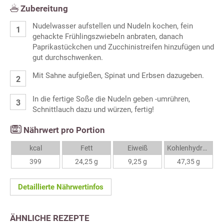
Zubereitung
Nudelwasser aufstellen und Nudeln kochen, fein
gehackte Frühlingszwiebeln anbraten, danach
Paprikastückchen und Zucchinistreifen hinzufügen und
gut durchschwenken.
Mit Sahne aufgießen, Spinat und Erbsen dazugeben.
In die fertige Soße die Nudeln geben -umrühren,
Schnittlauch dazu und würzen, fertig!
Nährwert pro Portion
kcal
Fett
Eiweiß
Kohlenhydrate
399
24,25 g
9,25 g
47,35 g
Detaillierte Nährwertinfos
ÄHNLICHE REZEPTE