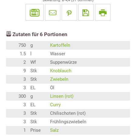
Bewertung: Ø
4,4
(
31
Stimmen)
Zutaten für
6
Portionen
750
g
Kartoffeln
1.5
l
Wasser
2
Wf
Suppenwürze
9
Stk
Knoblauch
3
Stk
Zwiebeln
3
EL
Öl
300
g
Linsen (rot)
3
EL
Curry
3
Stk
Chilischoten (rot)
3
Stk
Frühlingszwiebeln
1
Prise
Salz