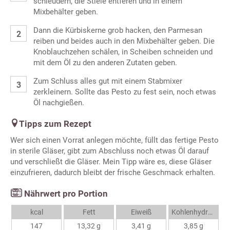
schleudern, die Stiele entferen und in einem
Mixbehälter geben.
Dann die Kürbiskerne grob hacken, den Parmesan
reiben und beides auch in den Mixbehälter geben. Die
Knoblauchzehen schälen, in Scheiben schneiden und
mit dem Öl zu den anderen Zutaten geben.
Zum Schluss alles gut mit einem Stabmixer
zerkleinern. Sollte das Pesto zu fest sein, noch etwas
Öl nachgießen.
Tipps zum Rezept
Wer sich einen Vorrat anlegen möchte, füllt das fertige Pesto
in sterile Gläser, gibt zum Abschluss noch etwas Öl darauf
und verschließt die Gläser. Mein Tipp wäre es, diese Gläser
einzufrieren, dadurch bleibt der frische Geschmack erhalten.
Nährwert pro Portion
kcal
Fett
Eiweiß
Kohlenhydrate
147
13,32 g
3,41 g
3,85 g