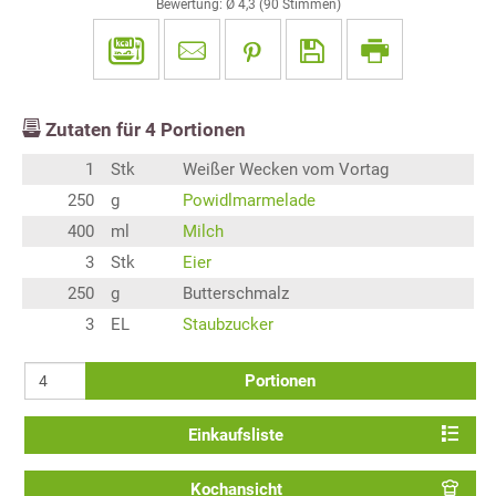
Bewertung: Ø
4,3
(
90
Stimmen)
Zutaten für
4
Portionen
1
Stk
Weißer Wecken vom Vortag
250
g
Powidlmarmelade
400
ml
Milch
3
Stk
Eier
250
g
Butterschmalz
3
EL
Staubzucker
Portionen
Einkaufsliste
Kochansicht