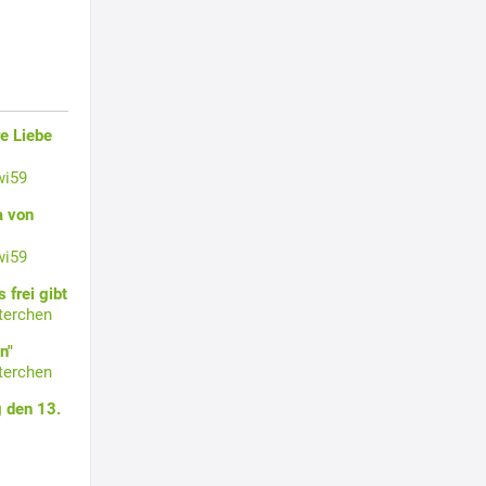
e Liebe
wi59
a von
wi59
 frei gibt
terchen
n"
terchen
 den 13.