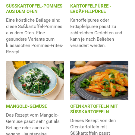
SÜSSKARTOFFEL-POMMES
KARTOFFELPÜREE -
AUS DEM OFEN
ERDÄPFELPÜREE
Eine köstliche Beilage sind
Kartoffelpüree oder
diese Süßkartoffel-Pommes
Erdäpfelpüree passt zu
aus dem Ofen. Eine
zahlreichen Gerichten und
gesündere Variante zum
kann je nach Belieben
klassischen Pommes-Frites-
verändert werden.
Rezept.
MANGOLD-GEMÜSE
OFENKARTOFFELN MIT
SÜSSKARTOFFELN
Das Rezept vom Mangold-
Dieses Rezept von den
Gemüse passt sehr gut als
Ofenkartoffeln mit
Beilage oder auch als
Süßkartoffeln passt
vegane Hauptspeise.