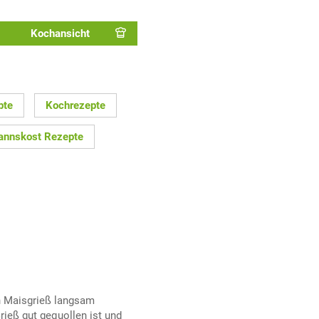
Kochansicht
pte
Kochrezepte
nnskost Rezepte
n Maisgrieß langsam
rieß gut gequollen ist und