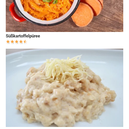
Süßkartoffelpüree