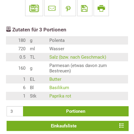
Zutaten für
3
Portionen
180
g
Polenta
720
ml
Wasser
0.5
TL
Salz (bzw. nach Geschmack)
Parmesan (etwas davon zum
160
g
Bestreuen)
1
EL
Butter
6
Bl
Basilikum
1
Stk
Paprika rot
Portionen
Einkaufsliste