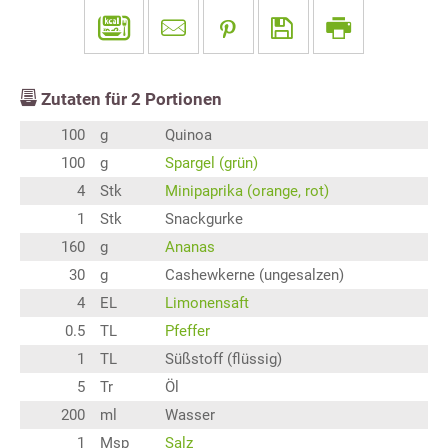
Zutaten für
2
Portionen
100
g
Quinoa
100
g
Spargel (grün)
4
Stk
Minipaprika (orange, rot)
1
Stk
Snackgurke
160
g
Ananas
30
g
Cashewkerne (ungesalzen)
4
EL
Limonensaft
0.5
TL
Pfeffer
1
TL
Süßstoff (flüssig)
5
Tr
Öl
200
ml
Wasser
1
Msp
Salz