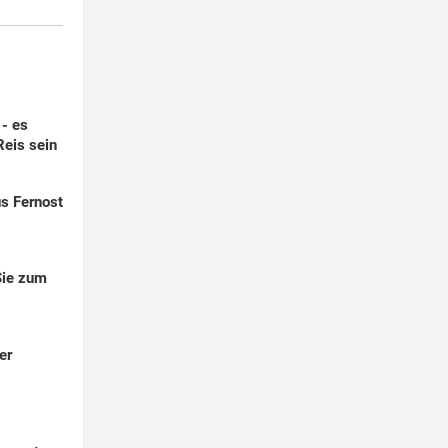
- es
eis sein
us Fernost
Sie zum
er