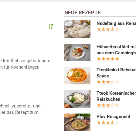
NEUE REZEPTE
Nudelteig aus Rei
Hühnerbrustfilet mi
aus dem Campingb
ge köstlich zu gebratenem
ch für Kochanfänger.
Tteokbokki Reiskuc
Sauce
Tteok Koreanische
Reiskuchen
chnell zubereitet und
ier das Rezept zum
Plov Reisgericht