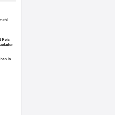
smehl
t Reis
ackofen
hen in
r