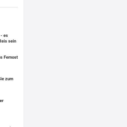
- es
eis sein
us Fernost
Sie zum
er