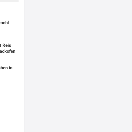
smehl
t Reis
ackofen
hen in
r