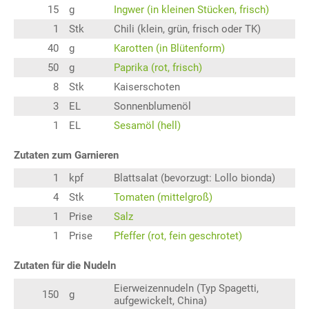
15
g
Ingwer (in kleinen Stücken, frisch)
1
Stk
Chili (klein, grün, frisch oder TK)
40
g
Karotten (in Blütenform)
50
g
Paprika (rot, frisch)
8
Stk
Kaiserschoten
3
EL
Sonnenblumenöl
1
EL
Sesamöl (hell)
Zutaten zum Garnieren
1
kpf
Blattsalat (bevorzugt: Lollo bionda)
4
Stk
Tomaten (mittelgroß)
1
Prise
Salz
1
Prise
Pfeffer (rot, fein geschrotet)
Zutaten für die Nudeln
Eierweizennudeln (Typ Spagetti,
150
g
aufgewickelt, China)