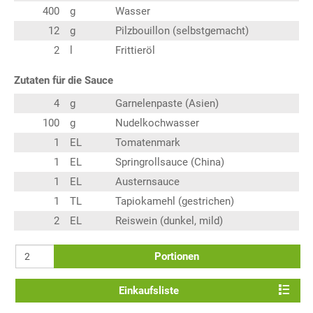
400
g
Wasser
12
g
Pilzbouillon (selbstgemacht)
2
l
Frittieröl
Zutaten für die Sauce
4
g
Garnelenpaste (Asien)
100
g
Nudelkochwasser
1
EL
Tomatenmark
1
EL
Springrollsauce (China)
1
EL
Austernsauce
1
TL
Tapiokamehl (gestrichen)
2
EL
Reiswein (dunkel, mild)
Portionen
Einkaufsliste