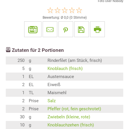
Foto User Nobody
Bewertung: Ø
0,0
(
0
Stimme)
Zutaten für
2
Portionen
250
g
Rinderfilet (am Stück, frisch)
5
g
Knoblauch (frisch)
1
EL
Austernsauce
2
EL
Eiweiß
1
TL
Maismehl
2
Prise
Salz
2
Prise
Pfeffer (rot, fein geschrotet)
30
g
Zwiebeln (kleine, rote)
10
g
Knoblauchzehen (frisch)