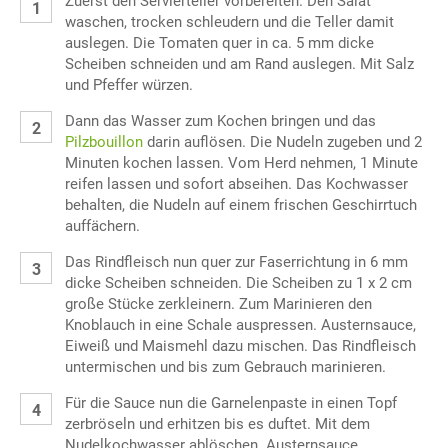
Zuerst den Servierteller vorbereiten. Den Salat
waschen, trocken schleudern und die Teller damit
auslegen. Die Tomaten quer in ca. 5 mm dicke
Scheiben schneiden und am Rand auslegen. Mit Salz
und Pfeffer würzen.
Dann das Wasser zum Kochen bringen und das
Pilzbouillon
darin auflösen. Die Nudeln zugeben und 2
Minuten kochen lassen. Vom Herd nehmen, 1 Minute
reifen lassen und sofort abseihen. Das Kochwasser
behalten, die Nudeln auf einem frischen Geschirrtuch
auffächern.
Das Rindfleisch nun quer zur Faserrichtung in 6 mm
dicke Scheiben schneiden. Die Scheiben zu 1 x 2 cm
große Stücke zerkleinern. Zum Marinieren den
Knoblauch in eine Schale auspressen. Austernsauce,
Eiweiß und Maismehl dazu mischen. Das Rindfleisch
untermischen und bis zum Gebrauch marinieren.
Für die Sauce nun die Garnelenpaste in einen Topf
zerbröseln und erhitzen bis es duftet. Mit dem
Nudelkochwasser ablöschen. Austernsauce,