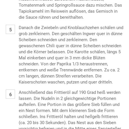
Tomatenmark und Springrollsauce dazu mischen. Das
Tapiokamehl im Reiswein auflösen, das Gemisch in
die Sauce rühren und bereithalten.
Danach die Zwiebeln und Knoblauchzehen schälen und
grob zerkleinern. Den geschälten Ingwer quer in dünne
Scheiben schneiden und zerkleinern. Den
gewaschenen Chili quer in dünne Scheiben schneiden
und die Körner belassen. Die Karotte schälen, längs 5
Mal einkerben und quer in 3 mm dicke Blüten
schneiden. Von der Paprika 1/3 heraustrennen,
entkernen und weiße Trennwände entfernen. Zu ca. 2
cm langen, dünnen Streifen verarbeiten. Die
Kaiserschoten waschen, putzen und quer dritteln.
Anschließend das Frittieröl auf 190 Grad heiß werden
lassen. Die Nudeln in 2 gleichgewichtige Portionen
aufteilen. Eine Portion in das größere Sieb füllen und
ein Nest formen. Mit dem kleineren Sieb die Form
schließen. Ins Frittieröl halten und hellgelb frittieren
(ca. 20 bis 30 Sekunden). Das Nest aus den Sieben
vorsichtig befreien und in die Mitte eines Servierteller