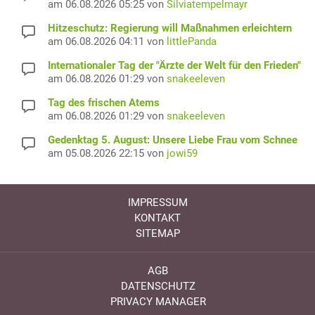
am 06.08.2026 05:25 von
Silviatempelmayr
Hitzeschutz: Regierung will Maßnahmen erleichtern
am 06.08.2026 04:11 von
littlePanda
Internationaler Tag der "Ärzte der Welt für den Frieden"
am 06.08.2026 01:29 von
snakeeleven
Tag des frischen Atems
am 06.08.2026 01:29 von
snakeeleven
Gedenktag 5. August: Unsere Liebe Frau vom Schnee
am 05.08.2026 22:15 von
jowi59
IMPRESSUM
KONTAKT
SITEMAP
AGB
DATENSCHUTZ
PRIVACY MANAGER