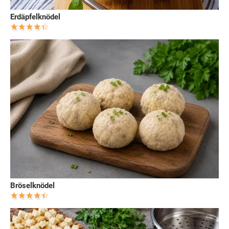
Erdäpfelknödel
Bröselknödel