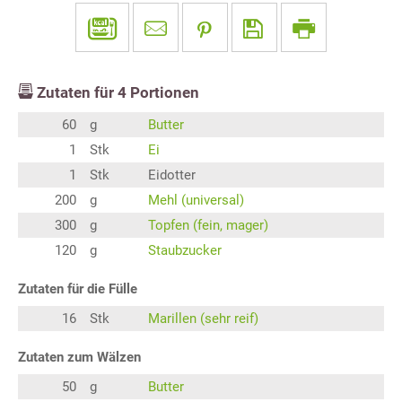
Zutaten für
4
Portionen
60
g
Butter
1
Stk
Ei
1
Stk
Eidotter
200
g
Mehl (universal)
300
g
Topfen (fein, mager)
120
g
Staubzucker
Zutaten für die Fülle
16
Stk
Marillen (sehr reif)
Zutaten zum Wälzen
50
g
Butter