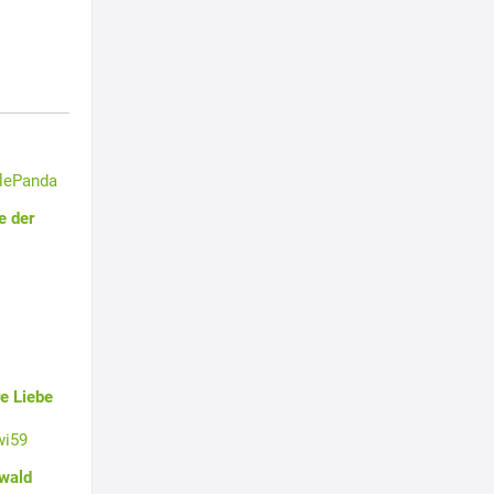
tlePanda
e der
e Liebe
wi59
swald