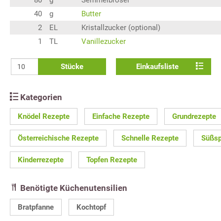
40
g
Butter
2
EL
Kristallzucker (optional)
1
TL
Vanillezucker
Stücke
Einkaufsliste
Kategorien
Knödel Rezepte
Einfache Rezepte
Grundrezepte
Österreichische Rezepte
Schnelle Rezepte
Süßsp
Kinderrezepte
Topfen Rezepte
Benötigte Küchenutensilien
Bratpfanne
Kochtopf