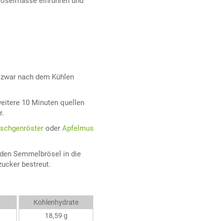
Bröselmasse einrühren und
st zwar nach dem Kühlen
weitere 10 Minuten quellen
r.
schgenröster
oder
Apfelmus
den Semmelbrösel in die
ucker bestreut.
Kohlenhydrate
18,59 g