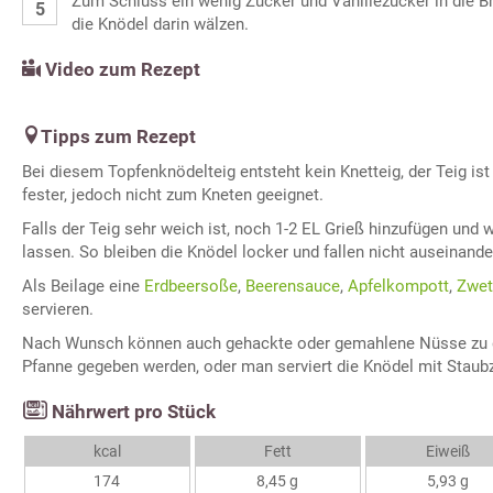
Zum Schluss ein wenig Zucker und Vanillezucker in die 
die Knödel darin wälzen.
Video zum Rezept
Tipps zum Rezept
Bei diesem Topfenknödelteig entsteht kein Knetteig, der Teig i
fester, jedoch nicht zum Kneten geeignet.
Falls der Teig sehr weich ist, noch 1-2 EL Grieß hinzufügen und 
lassen. So bleiben die Knödel locker und fallen nicht auseinande
Als Beilage eine
Erdbeersoße
,
Beerensauce
,
Apfelkompott
,
Zwet
servieren.
Nach Wunsch können auch gehackte oder gemahlene Nüsse zu 
Pfanne gegeben werden, oder man serviert die Knödel mit Staubz
Nährwert pro Stück
kcal
Fett
Eiweiß
174
8,45 g
5,93 g