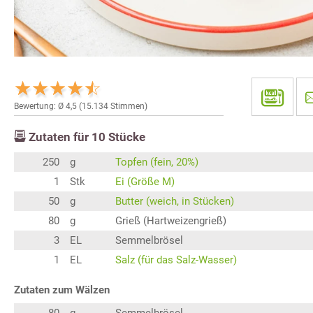
Bewertung: Ø
4,5
(
15.134
Stimmen)
Zutaten für
10
Stücke
250
g
Topfen (fein, 20%)
1
Stk
Ei (Größe M)
50
g
Butter (weich, in Stücken)
80
g
Grieß (Hartweizengrieß)
3
EL
Semmelbrösel
1
EL
Salz (für das Salz-Wasser)
Zutaten zum Wälzen
80
g
Semmelbrösel