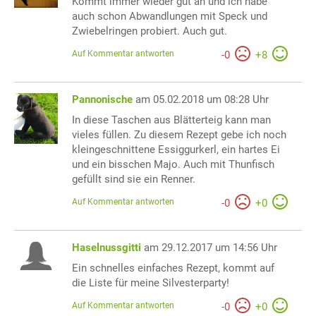
Kommt immer wieder gut an und ich habe
auch schon Abwandlungen mit Speck und
Zwiebelringen probiert. Auch gut.
Auf Kommentar antworten
-
0
+
8
Pannonische
am 05.02.2018 um 08:28 Uhr
In diese Taschen aus Blätterteig kann man
vieles füllen. Zu diesem Rezept gebe ich noch
kleingeschnittene Essiggurkerl, ein hartes Ei
und ein bisschen Majo. Auch mit Thunfisch
gefüllt sind sie ein Renner.
Auf Kommentar antworten
-
0
+
0
Haselnussgitti
am 29.12.2017 um 14:56 Uhr
Ein schnelles einfaches Rezept, kommt auf
die Liste für meine Silvesterparty!
Auf Kommentar antworten
-
0
+
0