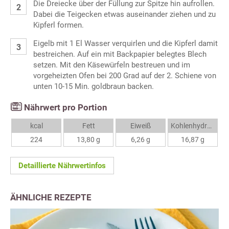
Die Dreiecke über der Füllung zur Spitze hin aufrollen.
Dabei die Teigecken etwas auseinander ziehen und zu
Kipferl formen.
Eigelb mit 1 El Wasser verquirlen und die Kipferl damit
bestreichen. Auf ein mit Backpapier belegtes Blech
setzen. Mit den Käsewürfeln bestreuen und im
vorgeheizten Ofen bei 200 Grad auf der 2. Schiene von
unten 10-15 Min. goldbraun backen.
Nährwert pro Portion
kcal
Fett
Eiweiß
Kohlenhydrate
224
13,80 g
6,26 g
16,87 g
Detaillierte Nährwertinfos
ÄHNLICHE REZEPTE