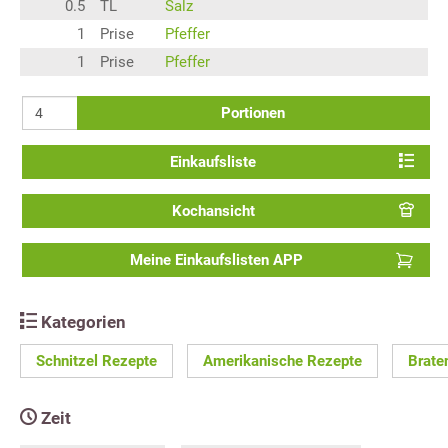
0.5
TL
Salz
1
Prise
Pfeffer
1
Prise
Pfeffer
Portionen
Einkaufsliste
Kochansicht
Meine Einkaufslisten APP
Kategorien
Schnitzel Rezepte
Amerikanische Rezepte
Brate
Zeit