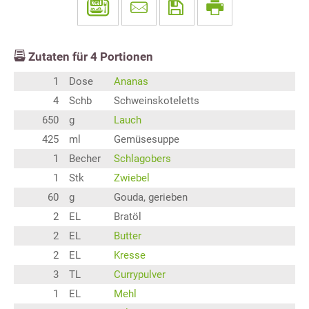
Zutaten für
4
Portionen
1
Dose
Ananas
4
Schb
Schweinskoteletts
650
g
Lauch
425
ml
Gemüsesuppe
1
Becher
Schlagobers
1
Stk
Zwiebel
60
g
Gouda, gerieben
2
EL
Bratöl
2
EL
Butter
2
EL
Kresse
3
TL
Currypulver
1
EL
Mehl