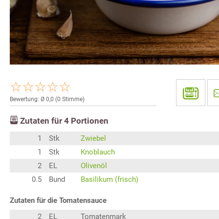
Bewertung: Ø
0,0
(
0
Stimme)
Zutaten für
4
Portionen
1
Stk
Zwiebel
1
Stk
Knoblauch
2
EL
Olivenöl
0.5
Bund
Basilikum (frisch)
Zutaten für die Tomatensauce
2
EL
Tomatenmark