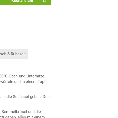
Kochansicht
och & Ruhezeit
180°C Ober- und Unterhitze
 würfeln und in einem Topf
d in die Schüssel geben. Den
ie, Semmelbrösel und die
nzugeben, alles mit einem