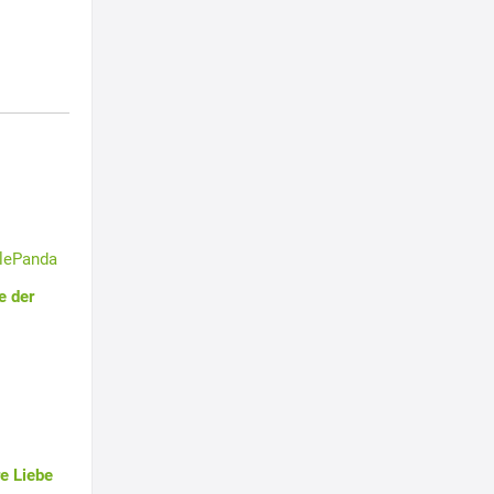
tlePanda
e der
e Liebe