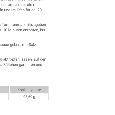
hen formen, auf ein mit
ln und im Ofen für ca. 20
das Tomatenmark hinzugeben
. 10 Minuten anrösten, bis
auce geben, mit Salz,
d abtropfen lassen, auf den
a-Bällchen garnieren und
Kohlenhydrate
93,69 g