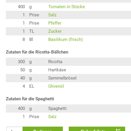
400
g
Tomaten in Stücke
1
Prise
Salz
1
Prise
Pfeffer
1
TL
Zucker
8
Bl
Basilikum (frisch)
Zutaten für die Ricotta-Bällchen
300
g
Ricotta
50
g
Hartkäse
40
g
Semmelbrösel
4
EL
Olivenöl
Zutaten für die Spaghetti
400
g
Spaghetti
1
Prise
Salz