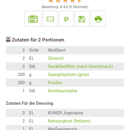
Bewertung: Ø
4,6
(
9
Stimmen)
Zutaten für
2
Portionen
2
Schb
Weißbrot
2
EL
Olivenöl
3
Stk
Sardellenfilets (nach Geschmack)
200
g
Spargelspitzen (grün)
200
g
Fisolen
1
Stk
Knoblauchzehe
Zutaten Für die Dressing
3
EL
KUNER Jogonaise
2
EL
Naturjoghurt (fettarm)
1
EL
Weißweinessig